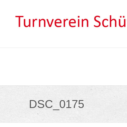
Skip
to
content
DSC_0175