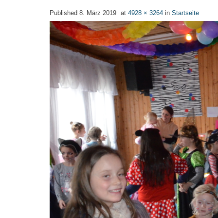
Published
8. März 2019
at
4928 × 3264
in
Startseite